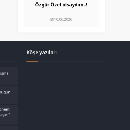
Özgür Özel olsaydım..!
10.06.2026
Köşe yazıları
rtışma
 bugün
dönem:
laşım”