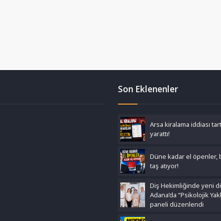
Son Eklenenler
Arsa kiralama iddiası ta
yarattı!
Düne kadar el öpenler,
taş atıyor!
Diş Hekimliğinde yeni 
Adana’da “Psikolojik Yak
paneli düzenlendi