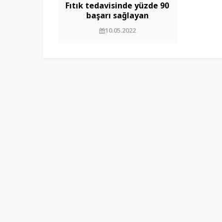
Fıtık tedavisinde yüzde 90
başarı sağlayan
ameliyatsız yöntem:
10.05.2022
Ozon tedavi