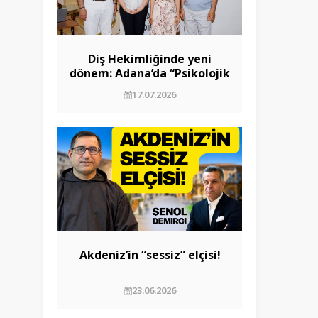
Diş Hekimliğinde yeni
dönem: Adana’da “Psikolojik
Yaklaşım” paneli düzenlendi
17.07.2026
Akdeniz’in “sessiz” elçisi!
23.06.2026