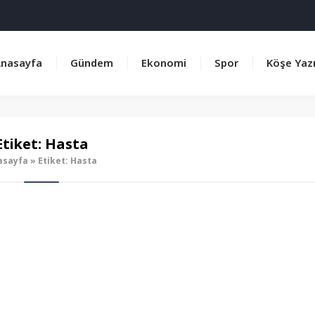
nasayfa
Gündem
Ekonomi
Spor
Köşe Yazı
Etiket:
Hasta
asayfa
»
Etiket: Hasta