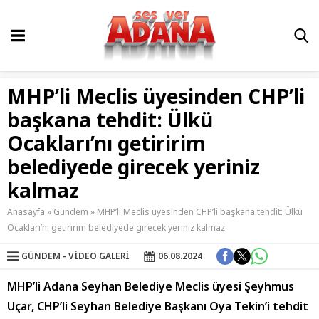
MHP’li Meclis üyesinden CHP’li
başkana tehdit: Ülkü
Ocakları’nı getiririm
belediyede girecek yeriniz
kalmaz
Anasayfa
»
Gündem
»
MHP’li Meclis üyesinden CHP’li başkana tehdit: Ülkü
Ocakları’nı getiririm belediyede girecek yeriniz kalmaz
GÜNDEM
VIDEO GALERI
06.08.2024
MHP’li Adana Seyhan Belediye Meclis üyesi Şeyhmus
Uçar, CHP’li Seyhan Belediye Başkanı Oya Tekin’i tehdit